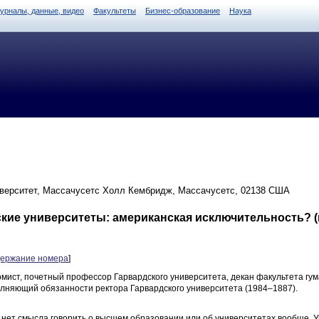
журналы, данные, видео
Факультеты
Бизнес-образование
Наука
верситет, Массачусетс Холл Кембридж, Массачусетс, 02138 США
ие университеты: американская исключительность? (пе
держание номера
]
омист, почетный профессор Гарвардского университета, декан факультета гу
олняющий обязанности ректора Гарвардского университета (1984–1887).
нет смысла говорить о высшем образовании или об университетах вообще. 