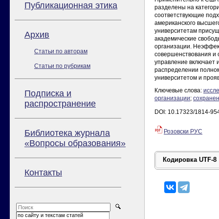
Публикационная этика
разделены на категор
соответствующие подх
американского высшег
университетам присущи
Архив
академические свободы
организации. Неэффек
Статьи по авторам
совершенствования и 
управление включает и
Статьи по рубрикам
распределении полном
университетом и проя
Ключевые слова:
иссл
Подписка и
организации
;
сохранен
распространение
DOI: 10.17323/1814-95
Библиотека журнала
Розовски РУС
«Вопросы образования»
Контакты
по сайту и текстам статей