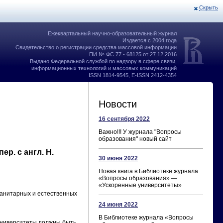
Скрыть
Ежеквартальный научно-образовательный журнал
Издается с 2004 года
Свидетельство о регистрации средства массовой информации
ПИ № ФС 77 - 68125 от 27.12.2016
Выдано Федеральной службой по надзору в сфере связи,
информационных технологий и массовых коммуникаций
ISSN 1814-9545, E-ISSN 2412-4354
Новости
16 сентября 2022
Важно!!! У журнала "Вопросы
образования" новый сайт
р. с англ. Н.
30 июня 2022
Новая книга в Библиотеке журнала
«Вопросы образования» —
«Ускоренные университеты»
манитарных и естественных
24 июня 2022
В Библиотеке журнала «Вопросы
Университеты должны быть