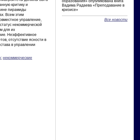
образования» опубликована книга
анную критику и
Вадима Радаева «Преподавание в
ршине пирамиды
кризисе»
ах. Всем этим
совместное управление,
Все новости
 статус некоммерческой
м для их
ание. Неэффективное
ов, отсутствие ясности в
става в управлении
ы
;
некоммерческие