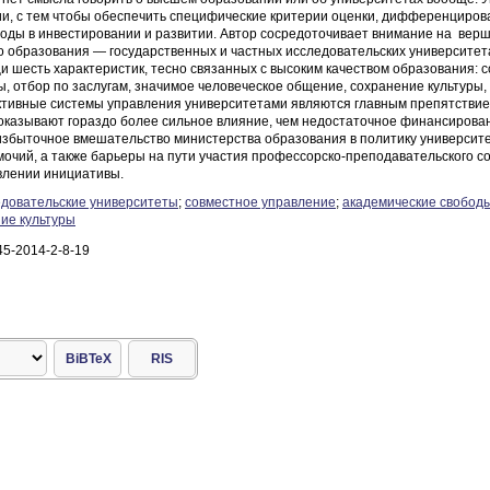
ии, с тем чтобы обеспечить специфические критерии оценки, дифференциров
оды в инвестировании и развитии. Автор сосредоточивает внимание на ве
о образования — государственных и частных исследовательских университет
 шесть характеристик, тесно связанных с высоким качеством образования: 
, отбор по заслугам, значимое человеческое общение, сохранение культуры,
тивные системы управления университетами являются главным препятствие
оказывают гораздо более сильное влияние, чем недостаточное финансиров
збыточное вмешательство министерства образования в политику университет
очий, а также барьеры на пути участия профессорско-преподавательского со
влении инициативы.
едовательские университеты
;
совместное управление
;
академические свобод
ие культуры
45-2014-2-8-19
BiBTeX
RIS