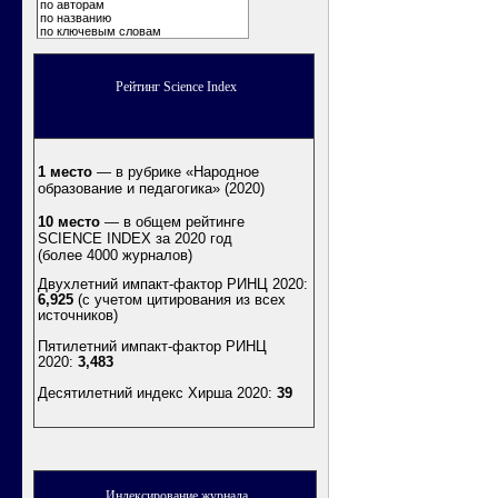
по авторам
по названию
по ключевым словам
Рейтинг Science Index
1 место
— в рубрике «Народное
образование и педагогика» (2020)
10 место
— в общем рейтинге
SCIENCE INDEX за 2020 год
(более 4000 журналов)
Двухлетний импакт-фактор РИНЦ 2020:
6,925
(с учетом цитирования из всех
источников)
Пятилетний импакт-фактор РИНЦ
2020:
3,483
Десятилетний индекс Хирша 2020
:
39
Индексирование журнала