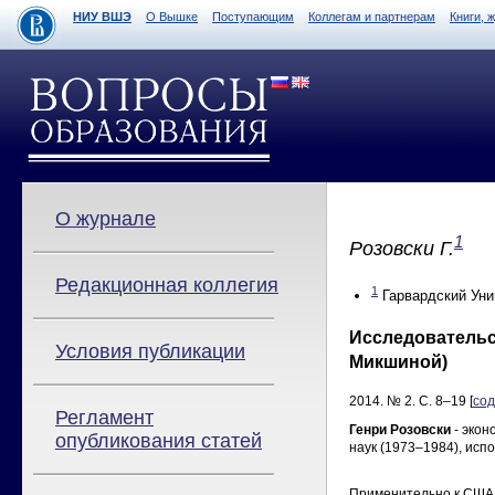
НИУ ВШЭ
О Вышке
Поступающим
Коллегам и партнерам
Книги, 
О журнале
1
Розовски Г.
Редакционная коллегия
1
Гарвардский Уни
Исследовательск
Условия публикации
Микшиной)
2014. № 2. С. 8–19 [
со
Регламент
Генри Розовски
- экон
опубликования статей
наук (1973–1984), исп
Применительно к США 